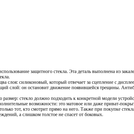
 использование защитного стекла. Эта деталь выполнена из зака
екла.
два слоя: силиконовый, который отвечает за сцепление с диспле
ющий слой: он остановит движение появившейся трещины. Ант
о размер: стекло должно подходить к конкретной модели устройс
полнительные возможности: это матовое или даже приват-покры
т только тот, кто смотрит прямо на него. Также при покупке сте
ждений, а слишком толстое не спасет от боковых.