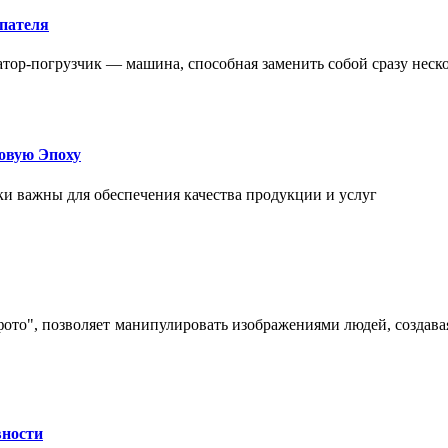
упателя
атор-погрузчик — машина, способная заменить собой сразу неск
овую Эпоху
и важны для обеспечения качества продукции и услуг
 фото", позволяет манипулировать изображениями людей, созда
вности