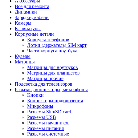
Аксессуары
Всё для ремонта
Динамики
Зарядки, кабели
Камеры
Клавиатуры
Корпусные детали
Корпусы телефонов
Лотки (держатель) SIM карт
Части корпуса ноутбука
Кулеры
Матрицы
Матрицы для ноутбуков
Матрицы для планшетов
Матрицы прочие
Подсветка для телевизоров
Разъёмы, коннекторы, микрофоны
Кнопки
Коннекторы подключения
Микрофоны
Разъемы Sim/SD card
Разъемы USB
Разъемы наушников
Разъемы питания
Разъемы системные