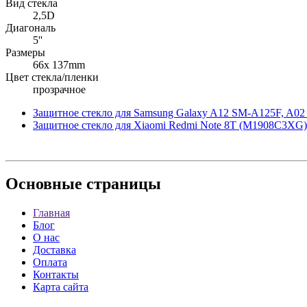
Вид стекла
2,5D
Диагональ
5''
Размеры
66x 137mm
Цвет стекла/пленки
прозрачное
Защитное стекло для Samsung Galaxy A12 SM-A125F, A0
Защитное стекло для Xiaomi Redmi Note 8T (M1908C3XG)
Основные
страницы
Главная
Блог
О нас
Доставка
Оплата
Контакты
Карта сайта