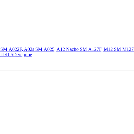
2 SM-A022F, A02s SM-A025, A12 Nacho SM-A127F, M12 SM-M127F
 П/П 5D черное