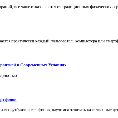
пораций, все чаще отказываются от традиционных физических се
вается практически каждый пользователь компьютера или смарт
арантией в Современных Условиях
лярностью
артфонов
ля ноутбуков и телефонов, научимся отличать качественные дет