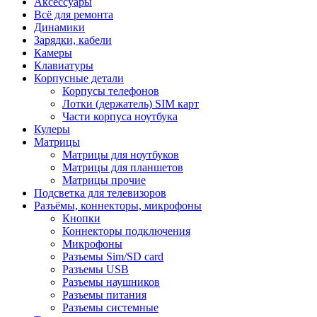
Аксессуары
Всё для ремонта
Динамики
Зарядки, кабели
Камеры
Клавиатуры
Корпусные детали
Корпусы телефонов
Лотки (держатель) SIM карт
Части корпуса ноутбука
Кулеры
Матрицы
Матрицы для ноутбуков
Матрицы для планшетов
Матрицы прочие
Подсветка для телевизоров
Разъёмы, коннекторы, микрофоны
Кнопки
Коннекторы подключения
Микрофоны
Разъемы Sim/SD card
Разъемы USB
Разъемы наушников
Разъемы питания
Разъемы системные