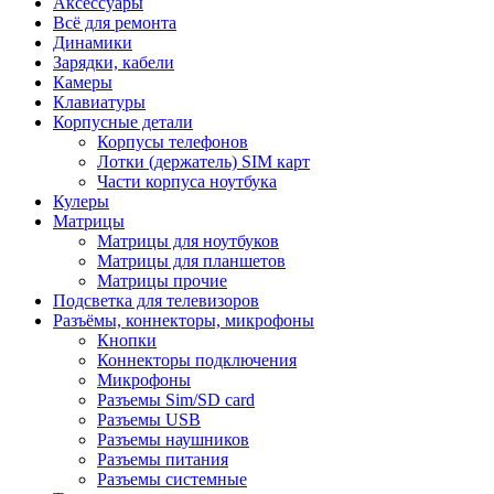
Аксессуары
Всё для ремонта
Динамики
Зарядки, кабели
Камеры
Клавиатуры
Корпусные детали
Корпусы телефонов
Лотки (держатель) SIM карт
Части корпуса ноутбука
Кулеры
Матрицы
Матрицы для ноутбуков
Матрицы для планшетов
Матрицы прочие
Подсветка для телевизоров
Разъёмы, коннекторы, микрофоны
Кнопки
Коннекторы подключения
Микрофоны
Разъемы Sim/SD card
Разъемы USB
Разъемы наушников
Разъемы питания
Разъемы системные