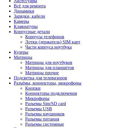
Аксессуары
Всё для ремонта
Динамики
Зарядки, кабели
Камеры
Клавиатуры
Корпусные детали
Корпусы телефонов
Лотки (держатель) SIM карт
Части корпуса ноутбука
Кулеры
Матрицы
Матрицы для ноутбуков
Матрицы для планшетов
Матрицы прочие
Подсветка для телевизоров
Разъёмы, коннекторы, микрофоны
Кнопки
Коннекторы подключения
Микрофоны
Разъемы Sim/SD card
Разъемы USB
Разъемы наушников
Разъемы питания
Разъемы системные