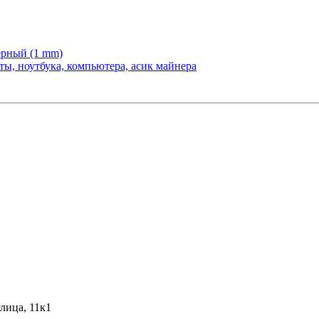
рный (1 mm)
ы, ноутбука, компьютера, асик майнера
лица, 11к1