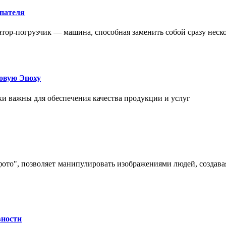
упателя
атор-погрузчик — машина, способная заменить собой сразу неск
овую Эпоху
и важны для обеспечения качества продукции и услуг
 фото", позволяет манипулировать изображениями людей, созда
вности