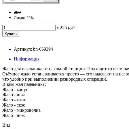
290
Скидка 22%
226
руб
x
Артикул: bn-059394
Информация
Жало для паяльника от паяльной станции. Подходит ко все
Съёмное жало устанавливается просто — его надевают на нагр
что удобно при выполнении разнородных операций.
Вижы жал паяльника:
Жало - конус
Жало - игла
Жало - клин
Жало - скос
Жало - микроволна
Жало - нож
Вид