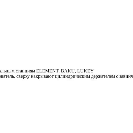
м паяльным станциям ELEMENT, BAKU, LUKEY
еватель, сверху накрывают цилиндрическим держателем с завинч