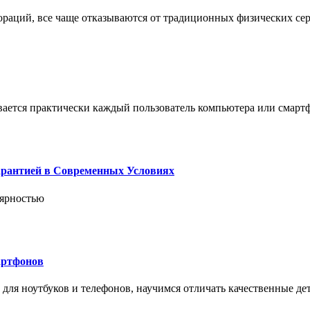
пораций, все чаще отказываются от традиционных физических се
вается практически каждый пользователь компьютера или смарт
арантией в Современных Условиях
лярностью
артфонов
ля ноутбуков и телефонов, научимся отличать качественные дет