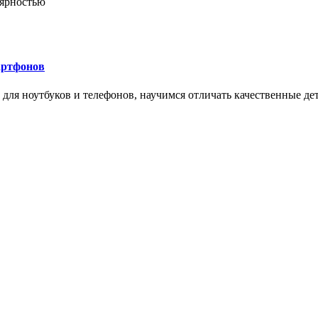
лярностью
артфонов
ля ноутбуков и телефонов, научимся отличать качественные дет