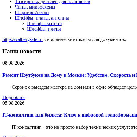
Тачскрины, дисплеи для планшетов
Чипы, микросхемы
Шарниры/петли
Шлейфы, платы, антенны
Шлейфы матриц
Шлейфы, платы
https://valbergsafe.ru
металлические шкафы для документов.
Наши новости
08.08.2026
Ремонт Ноутбуков на Дому в Москве: Удобство, Скорость и
Сервис с выездом мастера на дом или в офис обладает ц
Подробнее
05.08.2026
IT-консалтинг для бизнеса: Ключ к цифровой трансформац
IT-консалтинг – это не просто набор технических услуг; э