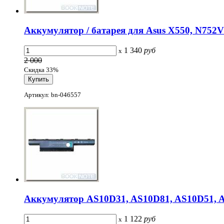
Аккумулятор / батарея для Asus X550, N752VX
1 340
руб
x
2 000
Скидка 33%
Артикул: bn-046557
Аккумулятор AS10D31, AS10D81, AS10D51, A
1 122
руб
x