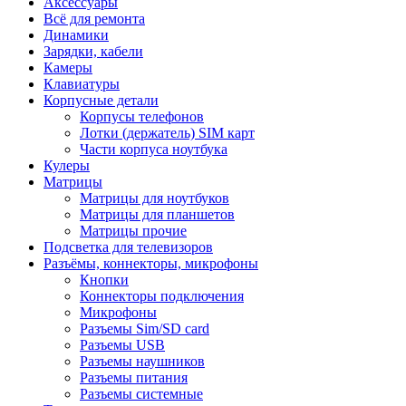
Аксессуары
Всё для ремонта
Динамики
Зарядки, кабели
Камеры
Клавиатуры
Корпусные детали
Корпусы телефонов
Лотки (держатель) SIM карт
Части корпуса ноутбука
Кулеры
Матрицы
Матрицы для ноутбуков
Матрицы для планшетов
Матрицы прочие
Подсветка для телевизоров
Разъёмы, коннекторы, микрофоны
Кнопки
Коннекторы подключения
Микрофоны
Разъемы Sim/SD card
Разъемы USB
Разъемы наушников
Разъемы питания
Разъемы системные