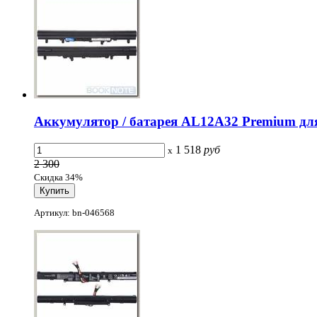
Аккумулятор / батарея AL12A32 Premium для 
1 518
руб
x
2 300
Скидка 34%
Артикул: bn-046568