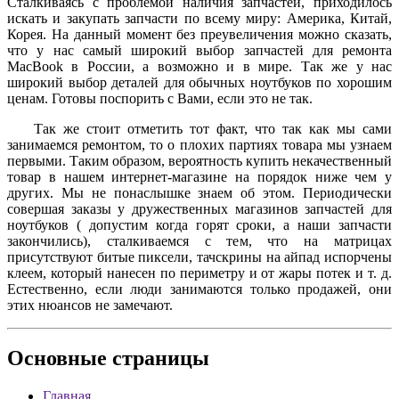
Сталкиваясь с проблемой наличия запчастей, приходилось
искать и закупать запчасти по всему миру: Америка, Китай,
Корея. На данный момент без преувеличения можно сказать,
что у нас самый широкий выбор запчастей для ремонта
MacBook в России, а возможно и в мире. Так же у нас
широкий выбор деталей для обычных ноутбуков по хорошим
ценам. Готовы поспорить с Вами, если это не так.
Так же стоит отметить тот факт, что так как мы сами
занимаемся ремонтом, то о плохих партиях товара мы узнаем
первыми. Таким образом, вероятность купить некачественный
товар в нашем интернет-магазине на порядок ниже чем у
других. Мы не понаслышке знаем об этом. Периодически
совершая заказы у дружественных магазинов запчастей для
ноутбуков ( допустим когда горят сроки, а наши запчасти
закончились), сталкиваемся с тем, что на матрицах
присутствуют битые пиксели, тачскрины на айпад испорчены
клеем, который нанесен по периметру и от жары потек и т. д.
Естественно, если люди занимаются только продажей, они
этих нюансов не замечают.
Основные
страницы
Главная