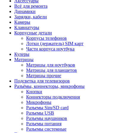
Аксессуары
Всё для ремонта
Динамики
Зарядки, кабели
Камеры
Клавиатуры
Корпусные детали
Корпусы телефонов
Лотки (держатель) SIM карт
Части корпуса ноутбука
Кулеры
Матрицы
Матрицы для ноутбуков
Матрицы для планшетов
Матрицы прочие
Подсветка для телевизоров
Разъёмы, коннекторы, микрофоны
Кнопки
Коннекторы подключения
Микрофоны
Разъемы Sim/SD card
Разъемы USB
Разъемы наушников
Разъемы питания
Разъемы системные